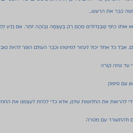
שה כבר את הרעש…
וּא אוֹתוֹ הַיֹּפִי שֶׁבַּגְּדוֹלִים מֵהֶם רַק בְּעָצְמָה גְּבוֹהָה יוֹתֵר. אִם נֵדַע לְחַב
לם. אבל כל אחד יכול לעזור למישהו וכבר העולם הופך להיות טוב 
י עד שזה קורה
ן עם סיפוק
די להראות את החלושות שלנו, אלא כדי לגלות לעצמנו את החוזק
ם ולהתעורר עם מטרה