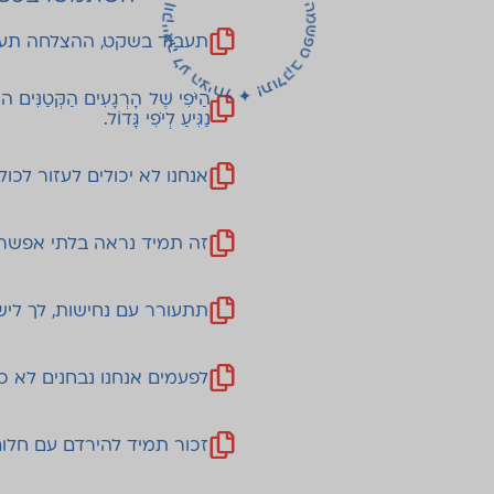
לחיצה על האייקון בתחילת שורה יעתיק את המשפט בקלות! ✦
תעבוד בשקט, ההצלחה תע
הַיֹּפִי שֶׁל הָרְגָעִים הַקְּטַנִּים ה
נַגִּיעַ לְיֹפִי גָּדוֹל.
אנחנו לא יכולים לעזור לכו
זה תמיד נראה בלתי אפשר
תתעורר עם נחישות, לך לישו
לפעמים אנחנו נבחנים לא כ
זכור תמיד להירדם עם חלו