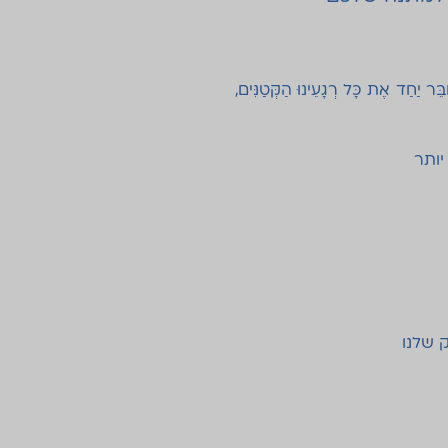
ֵּר יַחַד אֶת כָּל רְגָעֵינוּ הַקְּטַנִּים,
יותר
 שלנו