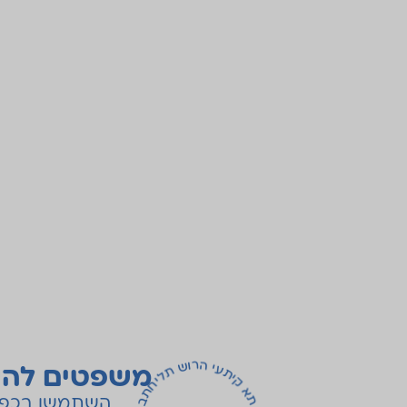
משפטים להש
השתמשו בכפתו