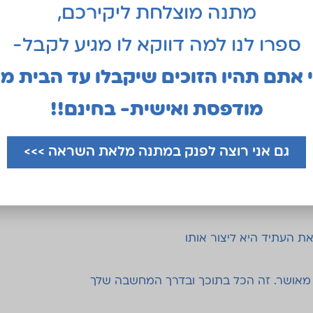
מתנה מוצלחת ליקירכם,
וים אינו יכול להתבצע – זו השתקפות של ההגבלות שלו! לא ש
ספרו לנו למה דווקא לו מגיע לקבל-
לם לא נכשלים, אלא אנשים שלעולם אינם נכנעים
י אתם תהיו הזוכים שיקבלו עד הבית מ
מודפסת ואישית- בחינם!!
לוותר, זכור את הסיבה בגללה הצלחת להחזיק מעמד עד כה
גם אני רוצה לפנק במתנה מלאת השראה >>>
ם היא לעשות מה שאחרים אומרים שאינך יכול לעשות
את עצמך לסביבה, אם נולדת להתבלט
ת העתיד היא ליצור אותו
 מאושר. זה הכל בתוכך ובדרך המחשבה שלך