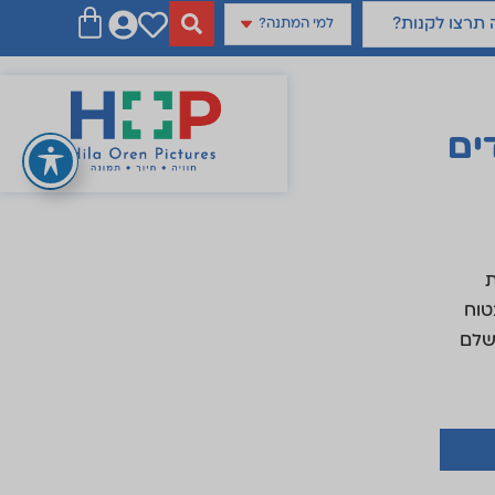
למי המתנה?
ים
ת
פני ניפוצים, ללא BPA , בטוח
שלם